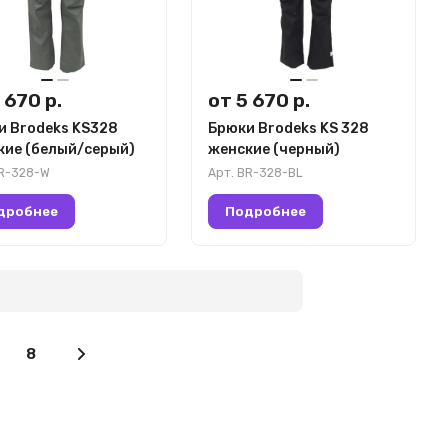
 670 р.
от 5 670 р.
и Brodeks KS328
Брюки Brodeks KS 328
кие (белый/серый)
женские (черный)
R-328-W
Арт.
BR-328-BL
дробнее
Подробнее
8