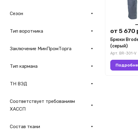
Сезон
от 5 670 
Тип воротника
Брюки Brode
(серый)
Заключение МинПромТорга
Арт.
BR-301-V
Подробне
Тип кармана
ТН ВЭД
Соответствует требованиям
ХАССП
Состав ткани