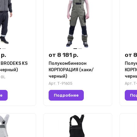
 р.
от 8 181 р.
от 8
 BRODEKS KS
Полукомбинезон
Полу
/черный)
КОРПОРАЦИЯ (хаки/
КОРП
черный)
черн
-BL
Арт.
Т-91605
Арт.
Т
е
Подробнее
По