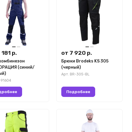
 181 р.
от 7 920 р.
комбинезон
Брюки Brodeks KS 305
ОРАЦИЯ (синий/
(черный)
ый)
Арт.
BR-305-BL
-91604
дробнее
Подробнее