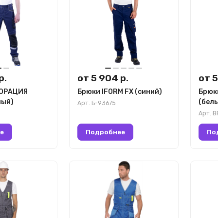
р.
от 5 904 р.
от 5
ПОРАЦИЯ
Брюки IFORM FX (синий)
Брюки
ный)
(бел
Арт.
Б-93675
Арт.
B
е
Подробнее
По