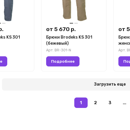
р.
от 5 670 р.
от 5
ks KS 301
Брюки Brodeks KS 301
Брюк
(бежевый)
женс
Арт.
BR-301-N
Арт.
B
е
Подробнее
По
Загрузить еще
1
2
3
...