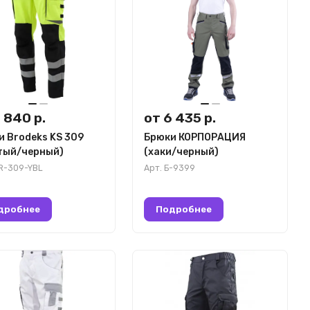
 840 р.
от 6 435 р.
 Brodeks KS 309
Брюки КОРПОРАЦИЯ
тый/черный)
(хаки/черный)
R-309-YBL
Арт.
Б-9399
дробнее
Подробнее