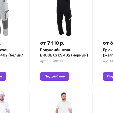
.
от 7 110 р.
от 6
езон
Полукомбинезон
Брюки
 402 (белый/
BRODEKS KS 402 (черный)
(жел
Арт.
BR-402-BL
Арт.
B
е
Подробнее
По