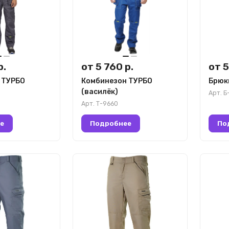
р.
от 5 760 р.
от 5
 ТУРБО
Комбинезон ТУРБО
Брюк
(василёк)
Арт.
Б
Арт.
Т-9660
е
Подробнее
По