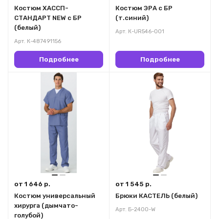
Костюм ХАССП-
Костюм ЭРА с БР
СТАНДАРТ NEW с БР
(т.синий)
(белый)
Арт.
К-UR546-001
Арт.
К-487491156
Подробнее
Подробнее
от 1 646 р.
от 1 545 р.
Костюм универсальный
Брюки КАСТЕЛЬ (белый)
хирурга (дымчато-
Арт.
Б-2400-W
голубой)