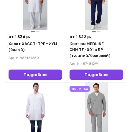
от 1 336 р.
от 1 322 р.
Халат ХАССП-ПРЕМИУМ
Костюм MEDLINE
(белый)
СИМПЛ-001 с БР
(т.синий/бежевый)
Арт.
Н-487481680
Арт.
К-487481294
Подробнее
Подробнее
НОВИНКА