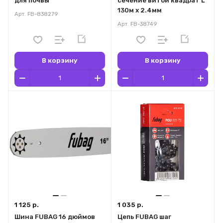
для почвы
сечение витой квадрат L
130м x 2.4мм
Арт.
FB-838279
Арт.
FB-38749
В корзину
В корзину
1 125 р.
1 035 р.
Шина FUBAG 16 дюймов
Цепь FUBAG шаг