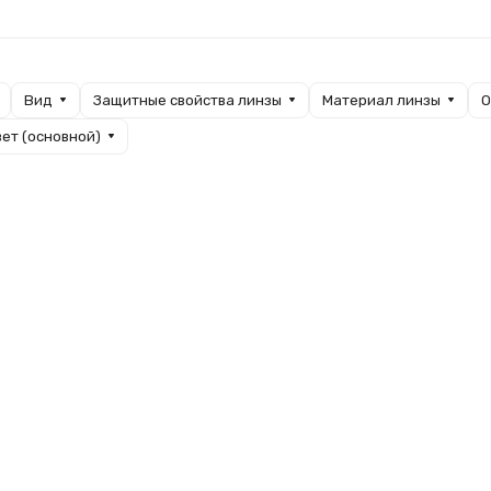
Вид
Защитные свойства линзы
Материал линзы
О
ет (основной)