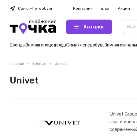
Санкт-Петербург
Компания
Блог
Акции
Каталог
Бренды
Зимняя спецодежда
Зимняя спецобувь
Зимняя сигнал
Главная
Бренды
Univet
Univet
Univet Grou
глаз и инно
современный