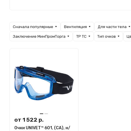
Сначала популярные
Вентиляция
Для части тела
Заключение МинПромТорга
ТР ТС
Тип очков
Цв
от 1 522 р.
Очки UNIVET™ 601, (СА), н/