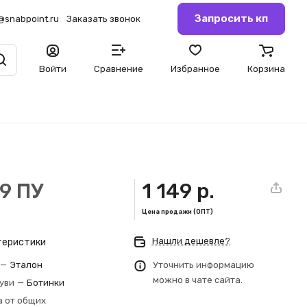
Запросить кп
@snabpoint.ru
Заказать звонок
Войти
Сравнение
Избранное
Корзина
9 ПУ
1 149 р.
Цена продажи (ОПТ)
Нашли дешевле?
теристики
—
Эталон
Уточнить информацию
можно в чате сайта.
буви
—
Ботинки
 от общих