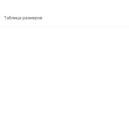
Ботинки АСКЕТ SJ949 ПУ (р. 44)
Таблица размеров
Ботинки АСКЕТ SJ949 ПУ (р. 45)
Ботинки АСКЕТ SJ949 ПУ (р. 46)
Ботинки АСКЕТ SJ949 ПУ (р. 47)
Ботинки АСКЕТ SJ949 ПУ (р. 48)