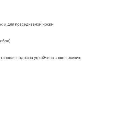
к и для повседневной носки
ибра)
етановая подошва устойчива к скольжению