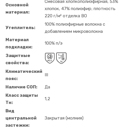
Смесовая хлопкополиэфирная, 53%
Основной
хлопок, 47% полиэфир; плотность
материал:
220 г/м² отделка ВО
100% полиэфирные волокна с
Утеплитель:
добавлением микроволокна
Материал
100% п/э
подкладки:
Защитные
свойства:
Климатический
III
пояс:
Наличие СОП:
Да
Класс защиты
1,2
Тн:
Вид
центральной
Закрытая (молния)
застежки: