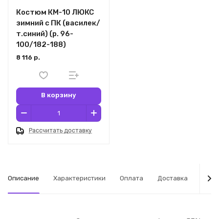
Костюм КМ-10 ЛЮКС
зимний c ПК (василек/
т.синий) (р. 96-
100/182-188)
8 116 р.
В корзину
Рассчитать доставку
Описание
Характеристики
Оплата
Доставка
Табл