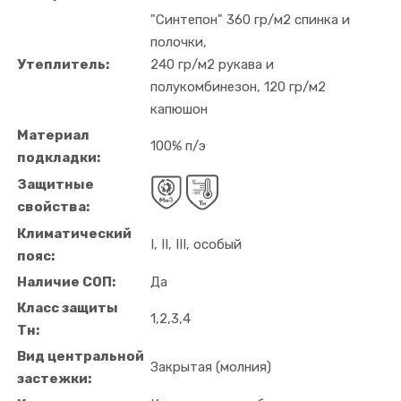
"Синтепон" 360 гр/м2 спинка и
полочки,
Утеплитель:
240 гр/м2 рукава и
полукомбинезон, 120 гр/м2
капюшон
Материал
100% п/э
подкладки:
Защитные
свойства:
Климатический
I, II, III, особый
пояс:
Наличие СОП:
Да
Класс защиты
1,2,3,4
Тн:
Вид центральной
Закрытая (молния)
застежки: