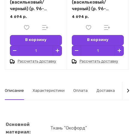
(васильковый/
(васильковый/
черный) (р. 96-
черный) (р. 96-
100/170-176)
100/182-188)
4 694 р.
4 694 р.
В корзину
В корзину
Рассчитать доставку
Рассчитать доставку
Описание
Характеристики
Оплата
Доставка
Табл
Основной
Ткань "Оксфорд"
материал: