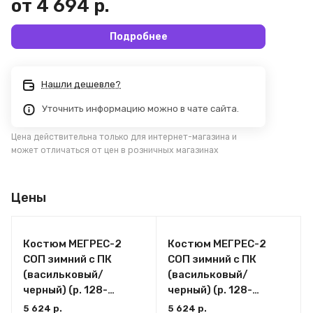
от 4 694 р.
Подробнее
Нашли дешевле?
Уточнить информацию можно в чате сайта.
Цена действительна только для интернет-магазина и
может отличаться от цен в розничных магазинах
Цены
Костюм МЕГРЕС-2
Костюм МЕГРЕС-2
СОП зимний с ПК
СОП зимний с ПК
(васильковый/
(васильковый/
черный) (р. 128-
черный) (р. 128-
132/170-176)
132/182-188)
5 624 р.
5 624 р.