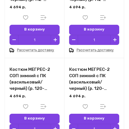
116/170-176)
116/182-188)
4 694 р.
4 694 р.
В корзину
В корзину
Рассчитать доставку
Рассчитать доставку
Костюм МЕГРЕС-2
Костюм МЕГРЕС-2
СОП зимний с ПК
СОП зимний с ПК
(васильковый/
(васильковый/
черный) (р. 120-
черный) (р. 120-
124/170-176)
124/182-188)
4 694 р.
4 694 р.
В корзину
В корзину