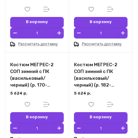
В корзину
В корзину
Рассчитать доставку
Рассчитать доставку
Костюм МЕГРЕС-2
Костюм МЕГРЕС-2
СОП зимний с ПК
СОП зимний с ПК
(васильковый/
(васильковый/
черный) (р. 170-
черный) (р. 182-
176/132-124)
188/132-124)
5 624 р.
5 624 р.
В корзину
В корзину