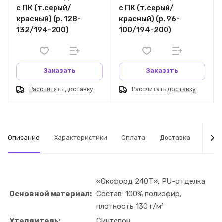
с ПК (т.серый/
с ПК (т.серый/
красный) (р. 128-
красный) (р. 96-
132/194-200)
100/194-200)
Заказать
Заказать
Рассчитать доставку
Рассчитать доставку
Описание
Характеристики
Оплата
Доставка
Табл
«Оксфорд 240Т», PU-отделка
Основной материал:
Состав: 100% полиэфир,
плотность 130 г/м²
Утеплитель:
Синтепон