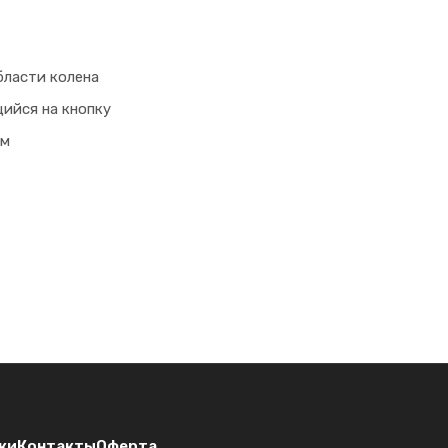
(т.серый/оранжевый) (р. 96-100/182-188
Костюм Т-УЛЬТРА СОП зимний с БР
(т.серый/оранжевый) (р. 96-100/158-164
бласти колена
щийся на кнопку
ом
ки
Контакты
Оферта