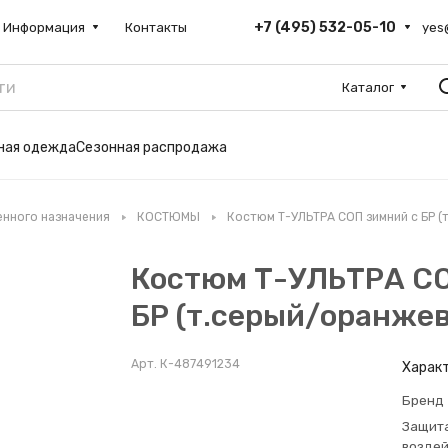
+7 (495) 532-05-10
Информация
Контакты
yes
Каталог
ьная одежда
Сезонная распродажа
нного назначения
КОСТЮМЫ
Костюм Т-УЛЬТРА СОП зимний с БР 
Костюм Т-УЛЬТРА СО
БР (т.серый/оранже
Арт.
К-487491234
Харак
Бренд
Защита
возде