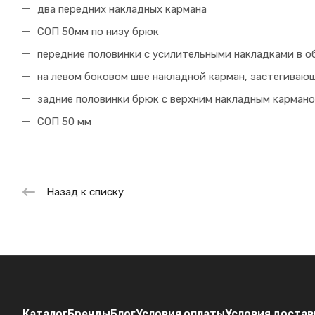
два передних накладных кармана
СОП 50мм по низу брюк
передние половинки с усилительными накладками в о
на левом боковом шве накладной карман, застегиваю
задние половинки брюк с верхним накладным карман
СОП 50 мм
Назад к списку
Каталог
Бренды
Блог
Условия оплаты
Условия достав