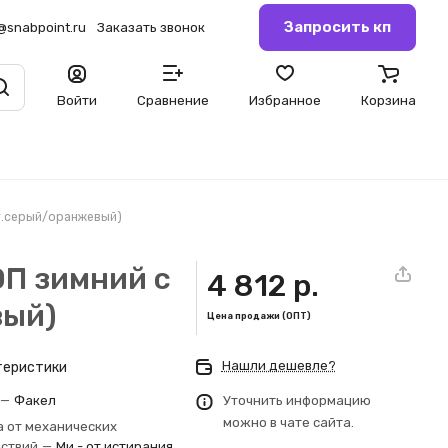
Запросить кп
@snabpoint.ru
Заказать звонок
Войти
Сравнение
Избранное
Корзина
(т.серый/оранжевый)
П зимний с
4 812 р.
вый)
Цена продажи (ОПТ)
Нашли дешевле?
теристики
—
Факел
Уточнить информацию
можно в чате сайта.
 от механических
йствий
—
Ми - от истирания