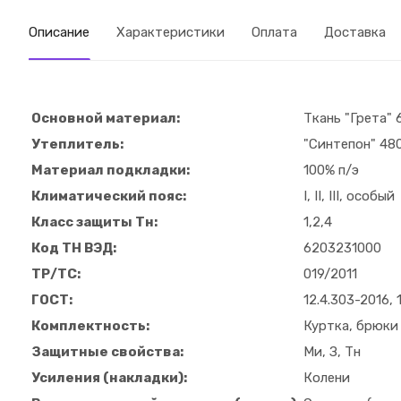
Описание
Характеристики
Оплата
Доставка
Основной материал:
Ткань "Грета" 
Утеплитель:
"Синтепон" 480
Материал подкладки:
100% п/э
Климатический пояс:
I, II, III, особый
Класс защиты Тн:
1,2,4
Код ТН ВЭД:
6203231000
ТР/ТС:
019/2011
ГОСТ:
12.4.303-2016, 
Комплектность:
Куртка, брюки
Защитные свойства:
Ми, З, Тн
Усиления (накладки):
Колени