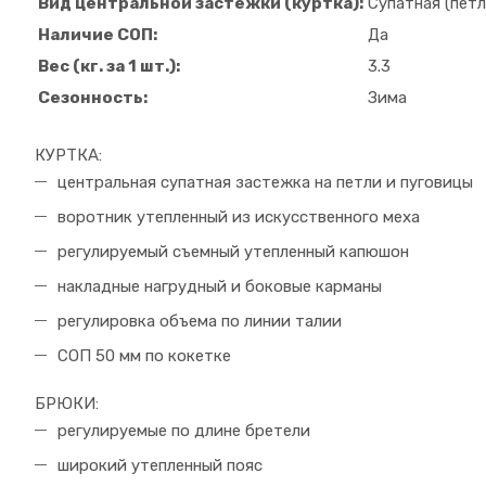
Вид центральной застежки (куртка):
Супатная (пет
Наличие СОП:
Да
Вес (кг. за 1 шт.):
3.3
Сезонность:
Зима
КУРТКА:
центральная супатная застежка на петли и пуговицы
воротник утепленный из искусственного меха
регулируемый съемный утепленный капюшон
накладные нагрудный и боковые карманы
регулировка объема по линии талии
СОП 50 мм по кокетке
БРЮКИ:
регулируемые по длине бретели
широкий утепленный пояс