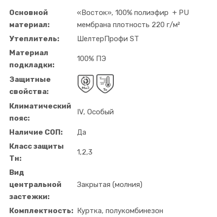
Основной
«Восток», 100% полиэфир + PU
материал:
мембрана плотность 220 г/м²
Утеплитель:
ШелтерПрофи ST
Материал
100% ПЭ
подкладки:
Защитные
свойства:
Климатический
IV, Особый
пояс:
Наличие СОП:
Да
Класс защиты
1,2,3
Тн:
Вид
центральной
Закрытая (молния)
застежки:
Комплектность:
Куртка, полукомбинезон