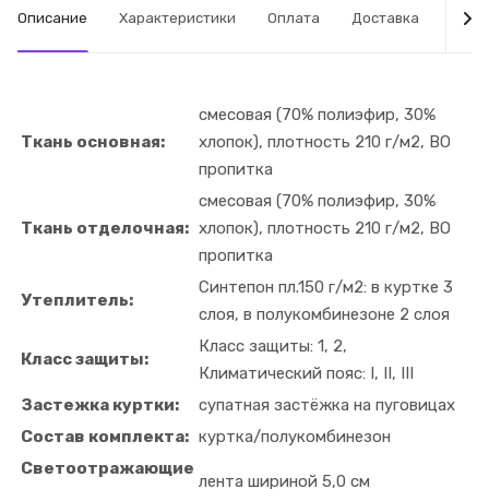
Описание
Характеристики
Оплата
Доставка
Табл
смесовая (70% полиэфир, 30%
Ткань основная:
хлопок), плотность 210 г/м2, ВО
пропитка
смесовая (70% полиэфир, 30%
Ткань отделочная:
хлопок), плотность 210 г/м2, ВО
пропитка
Синтепон пл.150 г/м2: в куртке 3
Утеплитель:
слоя, в полукомбинезоне 2 слоя
Класс защиты: 1, 2,
Класс защиты:
Климатический пояс: I, II, III
Застежка куртки:
супатная застёжка на пуговицах
Состав комплекта:
куртка/полукомбинезон
Светоотражающие
лента шириной 5,0 см