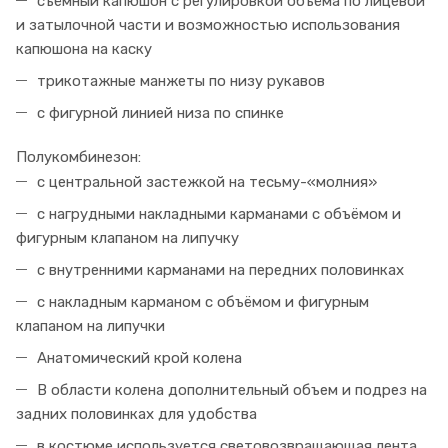
съёмный капюшон с регулировкой объёма по лицевой
и затылочной части и возможностью использования
капюшона на каску
трикотажные манжеты по низу рукавов
с фигурной линией низа по спинке
Полукомбинезон:
с центральной застежкой на тесьму-«молния»
с нагрудными накладными карманами с объёмом и
фигурным клапаном на липучку
с внутренними карманами на передних половинках
с накладным карманом с объёмом и фигурным
клапаном на липучки
Анатомический крой колена
В области колена дополнительный объем и подрез на
задних половинках для удобства
в костюме используется световозвращающая лента