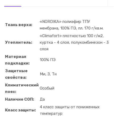
«NORDIKA» полиэфир ТПУ
Ткань верха:
мембрана, 100% ПЭ, пл. 170 г/кв.м.
«Climafort» плотностью 100 г/м2,
Утеплитель:
куртка - 4 слоя, полукомбинезон - 3
слоя
Материал
100% ПЭ
подкладки:
Защитные
Ми, З, Тн
свойства:
Климатический
Особый
пояс:
Наличие СОП:
Да
4 класс защиты от пониженных
Класс защиты:
температур