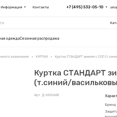
+7 (495) 532-05-10
Информация
Контакты
yes
Кат
ьная одежда
Сезонная распродажа
нного назначения
КУРТКИ
Куртка СТАНДАРТ зимняя с СОП (т.син
Куртка СТАНДАРТ зи
(т.синий/васильков
Арт.
Д-6100468
Харак
Бренд
Защита
возде