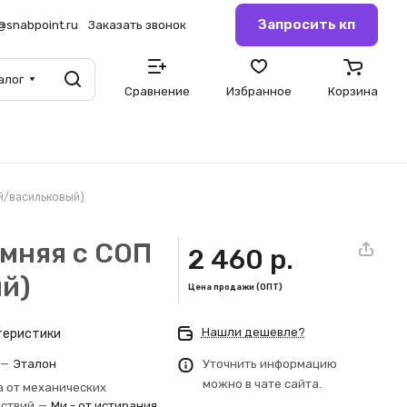
Запросить кп
@snabpoint.ru
Заказать звонок
алог
Сравнение
Избранное
Корзина
ий/васильковый)
мняя с СОП
2 460 р.
ый)
Цена продажи (ОПТ)
Нашли дешевле?
теристики
—
Эталон
Уточнить информацию
можно в чате сайта.
 от механических
йствий
—
Ми - от истирания