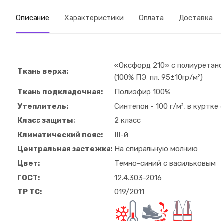
Описание
Характеристики
Оплата
Доставка
«Оксфорд 210» с полиурета
Ткань верха:
(100% ПЭ, пл. 95±10гр/м²)
Ткань подкладочная:
Полиэфир 100%
Утеплитель:
Синтепон - 100 г/м², в куртке
Класс защиты:
2 класс
Климатический пояс:
III-й
Центральная застежка:
На спиральную молнию
Цвет:
Темно-синий с васильковым
ГОСТ:
12.4.303-2016
ТР ТС:
019/2011